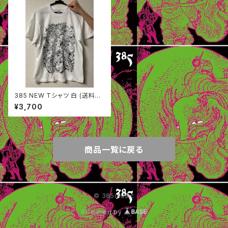
385 NEW Tシャツ 白 (送料込
み)
¥3,700
商品一覧に戻る
© 385music
Powered by