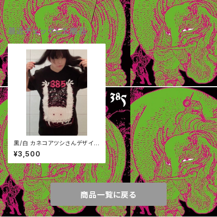
最近チェックした商品
黒/白 カネコアツシさんデザイン
３８５Tシャツ&ステッカー 送
¥3,500
料込み
商品一覧に戻る