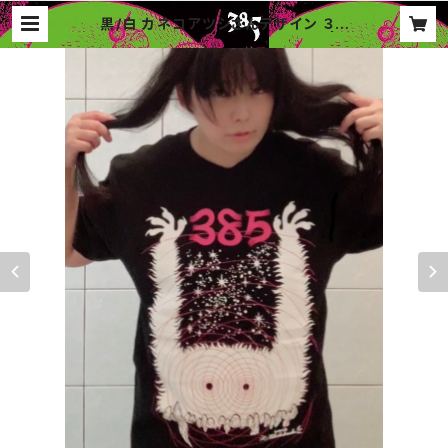
黒/白 カネコアツシさんデザイン ３８
５Tシャツ&ステッカー 送料込み | 3
85music