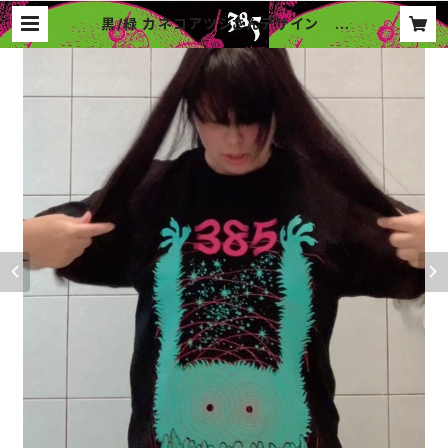
黒/緑 カネコアツシさんデザイン ３
８５Tシャツ&ステッカー 黒/緑 送
料込み | 385music