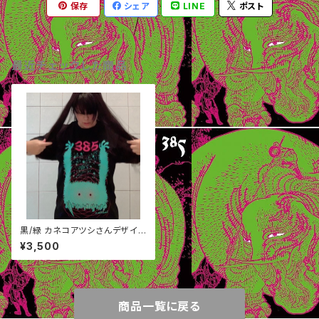
保存
シェア
LINE
ポスト
最近チェックした商品
黒/緑 カネコアツシさんデザイ
ン ３８５Tシャツ&ステッカー
¥3,500
黒/緑 送料込み
商品一覧に戻る