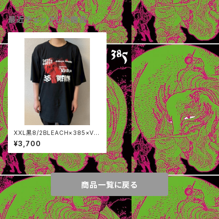
最近チェックした商品
XXL黒8/2BLEACH×385×Va
scaライブTシャツ
¥3,700
商品一覧に戻る