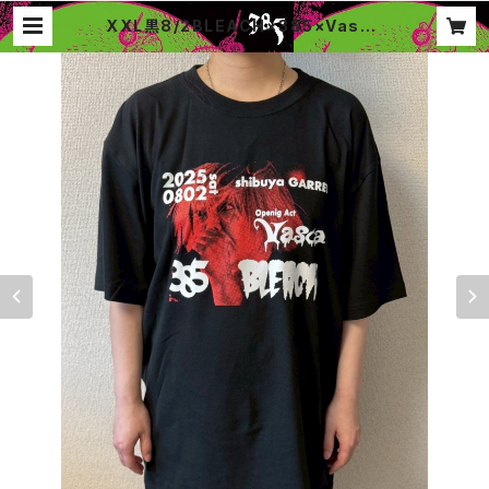
XXL黒8/2BLEACH×385×Vasca
ライブTシャツ | 385music