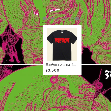
最近チェックした商品
黒×赤BLEACHロゴT
シャツ(ステッカー２枚付
¥3,500
き)