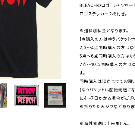
BLEACHのロゴTシャツを
ロゴステッカー２枚付き。
※送料別料金となります。
1点購入の方はゆうパケットポ
2点〜4点同時購入の方はゆう
5点〜6点同時購入の方はゆうパ
7点〜10点同時購入の方はゆ
す。
同時購入は10点まででお願い
(ゆうパケットは船便発送に
に4〜7日かかる場合がござい
※折りたたみジワなどありま
※海外発送は出来ません。